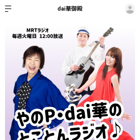
ロ
dai華御殿